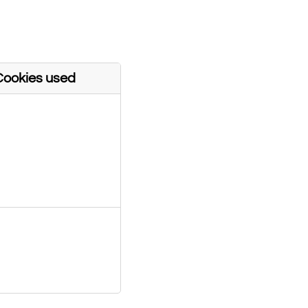
s whose services we
some or all of these
Cookies used
irst Party
irst Party