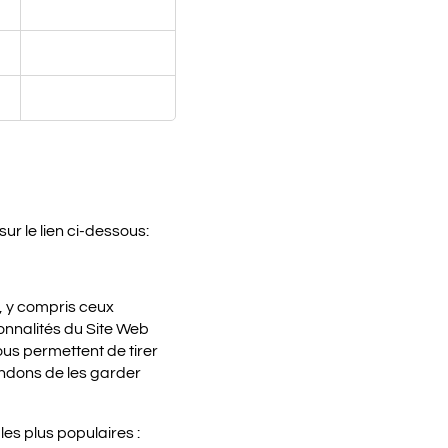
Third Party
Third Party
Third Party
ur le lien ci-dessous:
, y compris ceux
ionnalités du Site Web
us permettent de tirer
andons de les garder
es plus populaires :