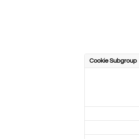
Targeting Cookie
These cookies 
used by those 
adverts on oth
based on uniqu
these cookies,
Cookie Subgroup
,Performance
cirquedreams.co
Cookies,Targeting
Cookies
www.cirquedrea
www.googletagm