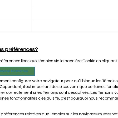
IDE, test_cookie
om
m.com
ad-id, ad-privacy
s préférences?
férences liées aux témoins via la bannière Cookie en cliquant s
ersonal Information
ment configurer votre navigateur pour qu’il bloque les Témoins
 Cependant, il est important de se souvenir que certaines fonct
er correctement si les Témoins sont désactivés. Les Témoins vo
aines fonctionnalités clés du site, c’est pourquoi nous recomm
préférences relatives aux Témoins sur les navigateurs Internet l