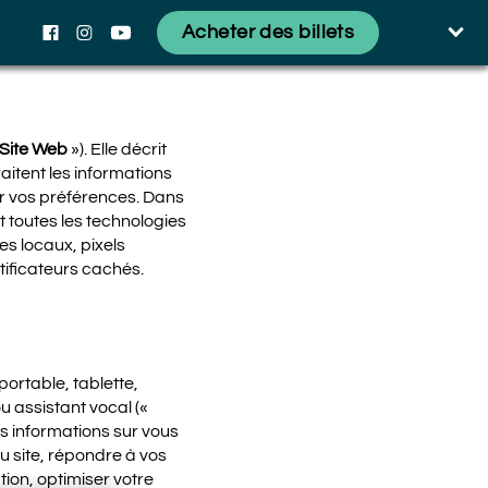
Acheter des billets
FR
Facebook
Instagram
YouTube
Site Web
»). Elle décrit
raitent les informations
er vos préférences. Dans
 toutes les technologies
es locaux, pixels
ntificateurs cachés.
portable, tablette,
ou assistant vocal («
es informations sur vous
u site, répondre à vos
on, optimiser votre