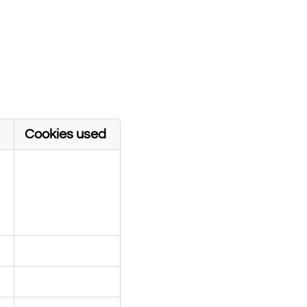
tners. They may be
show you relevant
ation, but are
 you do not allow
Cookies used
First Party
E
E
First Party
Third Party