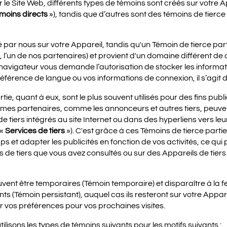
le Site Web, différents types de témoins sont créés sur votre A
moins directs
»), tandis que d’autres sont des témoins de tierce 
 par nous sur votre Appareil, tandis qu'un Témoin de tierce part
’un de nos partenaires) et provient d'un domaine différent de ce
avigateur vous demande l’autorisation de stocker les informati
référence de langue ou vos informations de connexion, il s’agit d
tie, quant à eux, sont le plus souvent utilisés pour des fins publ
smes partenaires, comme les annonceurs et autres tiers, peuve
 tiers intégrés au site Internet ou dans des hyperliens vers leurs
(«
Services de tiers
»). C'est grâce à ces Témoins de tierce partie
mps et adapter les publicités en fonction de vos activités, ce qui 
es de tiers que vous avez consultés ou sur des Appareils de tiers 
uvent être temporaires (Témoin temporaire) et disparaître à la
ants (Témoin persistant), auquel cas ils resteront sur votre Appa
 vos préférences pour vos prochaines visites.
ilisons les types de témoins suivants pour les motifs suivants :