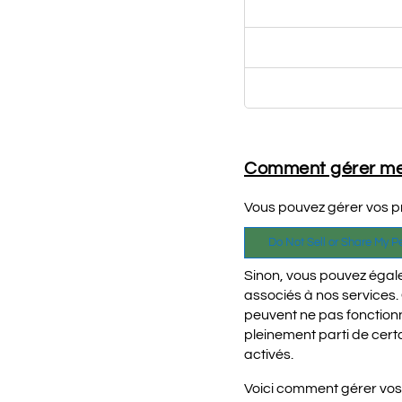
doubleclick.net
www.facebook.c
amazon-adsyste
Comment gérer me
Vous pouvez gérer vos pré
Do Not Sell or Share My P
Sinon, vous pouvez égale
associés à nos services.
peuvent ne pas fonctionn
pleinement parti de cert
activés.
Voici comment gérer vos 