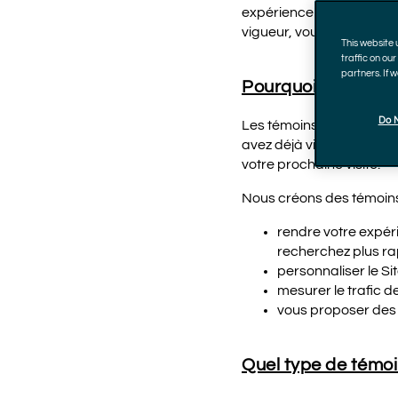
expérience en ligne, pers
vigueur, vous envoyer de
This website
traffic on ou
partners. If 
Pourquoi utilisons
Do N
Les témoins nous permet
avez déjà visitées sur n
votre prochaine visite.
Nous créons des témoins 
rendre votre expéri
recherchez plus ra
personnaliser le Si
mesurer le trafic d
vous proposer des
Quel type de témoi