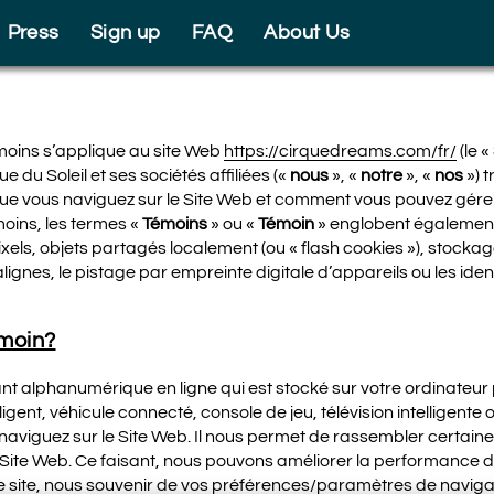
Press
Sign up
FAQ
About Us
émoins s’applique au site Web
https://cirquedreams.com/fr/
(le «
du Soleil et ses sociétés affiliées («
nous
», «
notre
», «
nos
») t
sque vous naviguez sur le Site Web et comment vous pouvez gér
émoins, les termes «
Témoins
» ou «
Témoin
» englobent également
 pixels, objets partagés localement (ou « flash cookies »), stockag
lignes, le pistage par empreinte digitale d’appareils ou les ide
émoin?
ant alphanumérique en ligne qui est stocké sur votre ordinateur 
lligent, véhicule connecté, console de jeu, télévision intelligente 
naviguez sur le Site Web. Il nous permet de rassembler certain
du Site Web. Ce faisant, nous pouvons améliorer la performance d
site, nous souvenir de vos préférences/paramètres de navigati