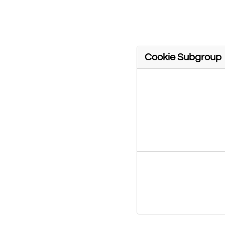
personalisatio
have added to 
services may n
Cookie Subgroup
Strictly
cirquedreams.co
Necessary
Cookies,Functional
Cookies
www.cirquedrea